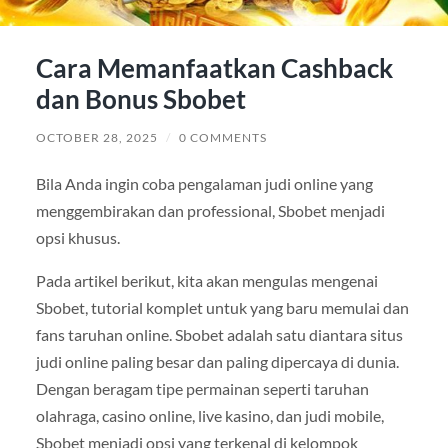
Cara Memanfaatkan Cashback
dan Bonus Sbobet
OCTOBER 28, 2025
/
0 COMMENTS
Bila Anda ingin coba pengalaman judi online yang
menggembirakan dan professional, Sbobet menjadi
opsi khusus.
Pada artikel berikut, kita akan mengulas mengenai
Sbobet, tutorial komplet untuk yang baru memulai dan
fans taruhan online. Sbobet adalah satu diantara situs
judi online paling besar dan paling dipercaya di dunia.
Dengan beragam tipe permainan seperti taruhan
olahraga, casino online, live kasino, dan judi mobile,
Sbobet menjadi opsi yang terkenal di kelompok