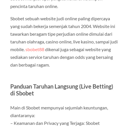
pencinta taruhan online.
Sbobet sebuah website judi online paling dipercaya
yang sudah bekerja semenjak tahun 2004. Website ini
tawarkan beragam tipe perjudian online dimulai dari
taruhan olahraga, casino online, live kasino, sampai judi
mobile.
sbobet88
dikenal juga sebagai website yang
sediakan service taruhan dengan odds yang bersaing
dan berbagai ragam.
Panduan Taruhan Langsung (Live Betting)
di Sbobet
Main di Sbobet mempunyai sejumlah keuntungan,
diantaranya:
– Keamanan dan Privacy yang Terjaga: Sbobet