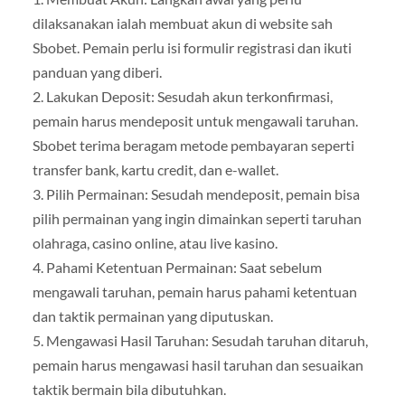
dilaksanakan ialah membuat akun di website sah
Sbobet. Pemain perlu isi formulir registrasi dan ikuti
panduan yang diberi.
2. Lakukan Deposit: Sesudah akun terkonfirmasi,
pemain harus mendeposit untuk mengawali taruhan.
Sbobet terima beragam metode pembayaran seperti
transfer bank, kartu credit, dan e-wallet.
3. Pilih Permainan: Sesudah mendeposit, pemain bisa
pilih permainan yang ingin dimainkan seperti taruhan
olahraga, casino online, atau live kasino.
4. Pahami Ketentuan Permainan: Saat sebelum
mengawali taruhan, pemain harus pahami ketentuan
dan taktik permainan yang diputuskan.
5. Mengawasi Hasil Taruhan: Sesudah taruhan ditaruh,
pemain harus mengawasi hasil taruhan dan sesuaikan
taktik bermain bila dibutuhkan.