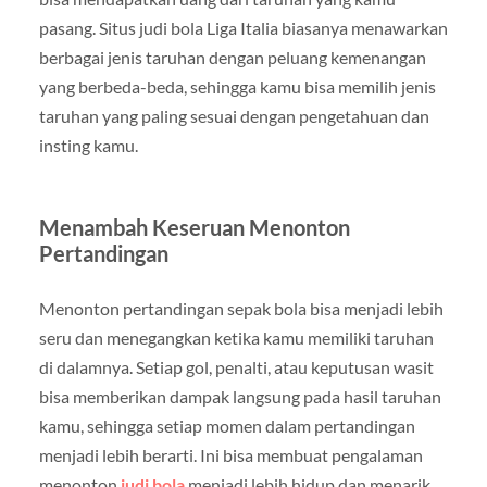
pasang. Situs judi bola Liga Italia biasanya menawarkan
berbagai jenis taruhan dengan peluang kemenangan
yang berbeda-beda, sehingga kamu bisa memilih jenis
taruhan yang paling sesuai dengan pengetahuan dan
insting kamu.
Menambah Keseruan Menonton
Pertandingan
Menonton pertandingan sepak bola bisa menjadi lebih
seru dan menegangkan ketika kamu memiliki taruhan
di dalamnya. Setiap gol, penalti, atau keputusan wasit
bisa memberikan dampak langsung pada hasil taruhan
kamu, sehingga setiap momen dalam pertandingan
menjadi lebih berarti. Ini bisa membuat pengalaman
menonton
judi bola
menjadi lebih hidup dan menarik.