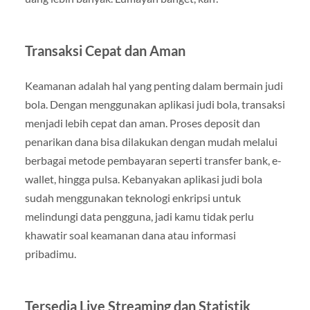
Transaksi Cepat dan Aman
Keamanan adalah hal yang penting dalam bermain judi
bola. Dengan menggunakan aplikasi judi bola, transaksi
menjadi lebih cepat dan aman. Proses deposit dan
penarikan dana bisa dilakukan dengan mudah melalui
berbagai metode pembayaran seperti transfer bank, e-
wallet, hingga pulsa. Kebanyakan aplikasi judi bola
sudah menggunakan teknologi enkripsi untuk
melindungi data pengguna, jadi kamu tidak perlu
khawatir soal keamanan dana atau informasi
pribadimu.
Tersedia Live Streaming dan Statistik