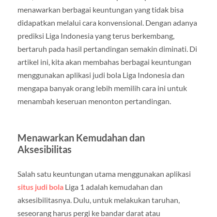
menawarkan berbagai keuntungan yang tidak bisa
didapatkan melalui cara konvensional. Dengan adanya
prediksi Liga Indonesia yang terus berkembang,
bertaruh pada hasil pertandingan semakin diminati. Di
artikel ini, kita akan membahas berbagai keuntungan
menggunakan aplikasi judi bola Liga Indonesia dan
mengapa banyak orang lebih memilih cara ini untuk
menambah keseruan menonton pertandingan.
Menawarkan Kemudahan dan
Aksesibilitas
Salah satu keuntungan utama menggunakan aplikasi
situs judi bola
Liga 1 adalah kemudahan dan
aksesibilitasnya. Dulu, untuk melakukan taruhan,
seseorang harus pergi ke bandar darat atau