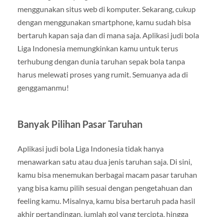
menggunakan situs web di komputer. Sekarang, cukup
dengan menggunakan smartphone, kamu sudah bisa
bertaruh kapan saja dan di mana saja. Aplikasi judi bola
Liga Indonesia memungkinkan kamu untuk terus
terhubung dengan dunia taruhan sepak bola tanpa
harus melewati proses yang rumit. Semuanya ada di
genggamanmu!
Banyak Pilihan Pasar Taruhan
Aplikasi judi bola Liga Indonesia tidak hanya
menawarkan satu atau dua jenis taruhan saja. Di sini,
kamu bisa menemukan berbagai macam pasar taruhan
yang bisa kamu pilih sesuai dengan pengetahuan dan
feeling kamu. Misalnya, kamu bisa bertaruh pada hasil
akhir pertandingan, jumlah gol yang tercipta, hingga