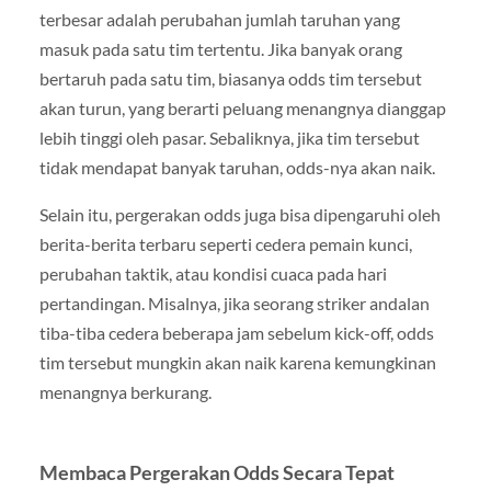
terbesar adalah perubahan jumlah taruhan yang
masuk pada satu tim tertentu. Jika banyak orang
bertaruh pada satu tim, biasanya odds tim tersebut
akan turun, yang berarti peluang menangnya dianggap
lebih tinggi oleh pasar. Sebaliknya, jika tim tersebut
tidak mendapat banyak taruhan, odds-nya akan naik.
Selain itu, pergerakan odds juga bisa dipengaruhi oleh
berita-berita terbaru seperti cedera pemain kunci,
perubahan taktik, atau kondisi cuaca pada hari
pertandingan. Misalnya, jika seorang striker andalan
tiba-tiba cedera beberapa jam sebelum kick-off, odds
tim tersebut mungkin akan naik karena kemungkinan
menangnya berkurang.
Membaca Pergerakan Odds Secara Tepat