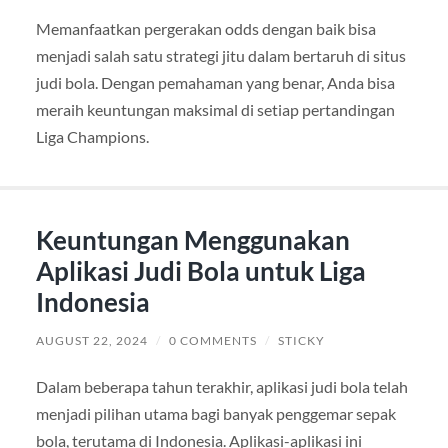
Memanfaatkan pergerakan odds dengan baik bisa
menjadi salah satu strategi jitu dalam bertaruh di situs
judi bola. Dengan pemahaman yang benar, Anda bisa
meraih keuntungan maksimal di setiap pertandingan
Liga Champions.
Keuntungan Menggunakan
Aplikasi Judi Bola untuk Liga
Indonesia
AUGUST 22, 2024
/
0 COMMENTS
/
STICKY
Dalam beberapa tahun terakhir, aplikasi judi bola telah
menjadi pilihan utama bagi banyak penggemar sepak
bola, terutama di Indonesia. Aplikasi-aplikasi ini