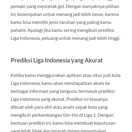
pemain yang mencetak gol. Dengan banyaknya pilihan
ini, kesempatan untuk menang jadi lebih besar, karena
kamu bisa memilih jenis taruhan yang paling kamu
pahami. Apalagi jika kamu sering mengikuti prediksi
Liga Indonesia, peluang untuk menang jadi lebih tinggi.
Prediksi Liga Indonesia yang Akurat
Ketika kamu menggunakan aplikasi atau situs judi bola
Liga Indonesia, kamu akan mendapatkan akses ke
berbagai informasi yang berguna, termasuk prediksi
Liga Indonesia yang akurat. Prediksi ini biasanya
dibuat oleh para ahli atau analis sepak bola yang
mengikuti perkembangan tim-tim di Liga 1. Dengan
bantuan prediksi ini, kamu bisa membuat keputusan
yang lebih bijak dan terarah dalam menentukan