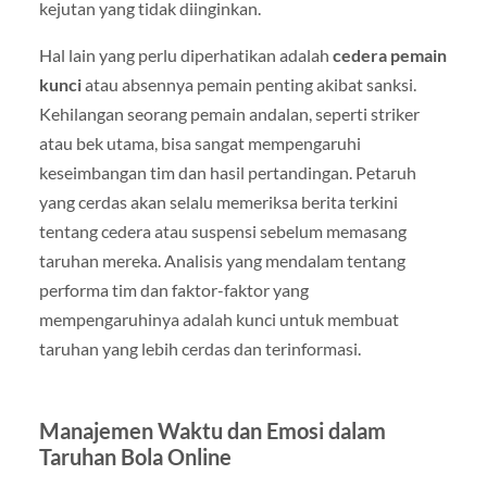
kejutan yang tidak diinginkan.
Hal lain yang perlu diperhatikan adalah
cedera pemain
kunci
atau absennya pemain penting akibat sanksi.
Kehilangan seorang pemain andalan, seperti striker
atau bek utama, bisa sangat mempengaruhi
keseimbangan tim dan hasil pertandingan. Petaruh
yang cerdas akan selalu memeriksa berita terkini
tentang cedera atau suspensi sebelum memasang
taruhan mereka. Analisis yang mendalam tentang
performa tim dan faktor-faktor yang
mempengaruhinya adalah kunci untuk membuat
taruhan yang lebih cerdas dan terinformasi.
Manajemen Waktu dan Emosi dalam
Taruhan Bola Online