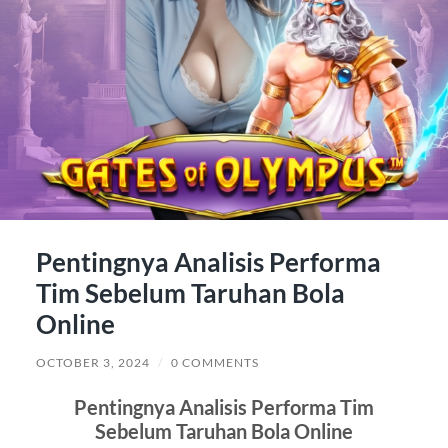
Pentingnya Analisis Performa
Tim Sebelum Taruhan Bola
Online
OCTOBER 3, 2024
/
0 COMMENTS
Pentingnya Analisis Performa Tim
Sebelum Taruhan Bola Online