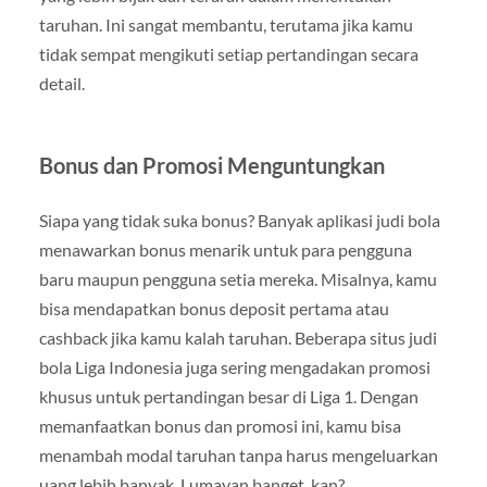
taruhan. Ini sangat membantu, terutama jika kamu
tidak sempat mengikuti setiap pertandingan secara
detail.
Bonus dan Promosi Menguntungkan
Siapa yang tidak suka bonus? Banyak aplikasi judi bola
menawarkan bonus menarik untuk para pengguna
baru maupun pengguna setia mereka. Misalnya, kamu
bisa mendapatkan bonus deposit pertama atau
cashback jika kamu kalah taruhan. Beberapa situs judi
bola Liga Indonesia juga sering mengadakan promosi
khusus untuk pertandingan besar di Liga 1. Dengan
memanfaatkan bonus dan promosi ini, kamu bisa
menambah modal taruhan tanpa harus mengeluarkan
uang lebih banyak. Lumayan banget, kan?