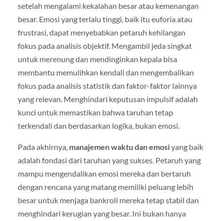
setelah mengalami kekalahan besar atau kemenangan
besar. Emosi yang terlalu tinggi, baik itu euforia atau
frustrasi, dapat menyebabkan petaruh kehilangan
fokus pada analisis objektif. Mengambil jeda singkat
untuk merenung dan mendinginkan kepala bisa
membantu memulihkan kendali dan mengembalikan
fokus pada analisis statistik dan faktor-faktor lainnya
yang relevan. Menghindari keputusan impulsif adalah
kunci untuk memastikan bahwa taruhan tetap
terkendali dan berdasarkan logika, bukan emosi.
Pada akhirnya,
manajemen waktu dan emosi
yang baik
adalah fondasi dari taruhan yang sukses. Petaruh yang
mampu mengendalikan emosi mereka dan bertaruh
dengan rencana yang matang memiliki peluang lebih
besar untuk menjaga bankroll mereka tetap stabil dan
menghindari kerugian yang besar. Ini bukan hanya