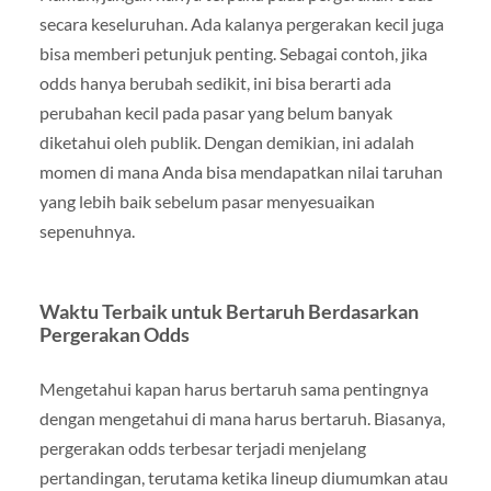
secara keseluruhan. Ada kalanya pergerakan kecil juga
bisa memberi petunjuk penting. Sebagai contoh, jika
odds hanya berubah sedikit, ini bisa berarti ada
perubahan kecil pada pasar yang belum banyak
diketahui oleh publik. Dengan demikian, ini adalah
momen di mana Anda bisa mendapatkan nilai taruhan
yang lebih baik sebelum pasar menyesuaikan
sepenuhnya.
Waktu Terbaik untuk Bertaruh Berdasarkan
Pergerakan Odds
Mengetahui kapan harus bertaruh sama pentingnya
dengan mengetahui di mana harus bertaruh. Biasanya,
pergerakan odds terbesar terjadi menjelang
pertandingan, terutama ketika lineup diumumkan atau