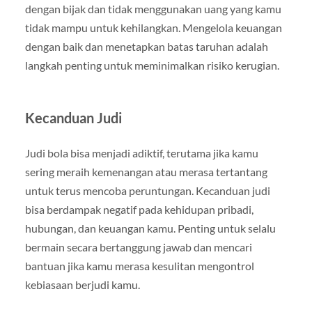
dengan bijak dan tidak menggunakan uang yang kamu
tidak mampu untuk kehilangkan. Mengelola keuangan
dengan baik dan menetapkan batas taruhan adalah
langkah penting untuk meminimalkan risiko kerugian.
Kecanduan Judi
Judi bola bisa menjadi adiktif, terutama jika kamu
sering meraih kemenangan atau merasa tertantang
untuk terus mencoba peruntungan. Kecanduan judi
bisa berdampak negatif pada kehidupan pribadi,
hubungan, dan keuangan kamu. Penting untuk selalu
bermain secara bertanggung jawab dan mencari
bantuan jika kamu merasa kesulitan mengontrol
kebiasaan berjudi kamu.