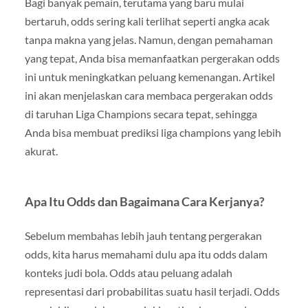
Bagi banyak pemain, terutama yang baru mulai
bertaruh, odds sering kali terlihat seperti angka acak
tanpa makna yang jelas. Namun, dengan pemahaman
yang tepat, Anda bisa memanfaatkan pergerakan odds
ini untuk meningkatkan peluang kemenangan. Artikel
ini akan menjelaskan cara membaca pergerakan odds
di taruhan Liga Champions secara tepat, sehingga
Anda bisa membuat prediksi liga champions yang lebih
akurat.
Apa Itu Odds dan Bagaimana Cara Kerjanya?
Sebelum membahas lebih jauh tentang pergerakan
odds, kita harus memahami dulu apa itu odds dalam
konteks judi bola. Odds atau peluang adalah
representasi dari probabilitas suatu hasil terjadi. Odds