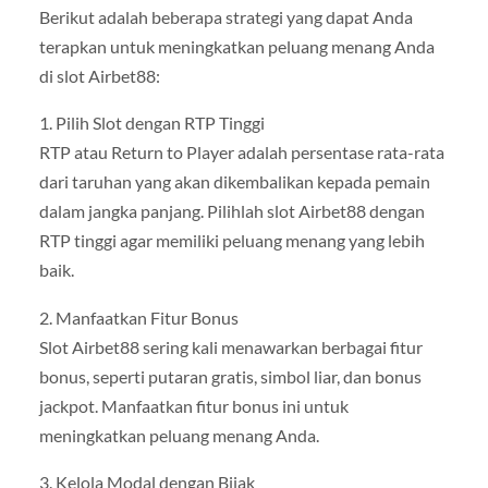
Berikut adalah beberapa strategi yang dapat Anda
terapkan untuk meningkatkan peluang menang Anda
di slot Airbet88:
1. Pilih Slot dengan RTP Tinggi
RTP atau Return to Player adalah persentase rata-rata
dari taruhan yang akan dikembalikan kepada pemain
dalam jangka panjang. Pilihlah slot Airbet88 dengan
RTP tinggi agar memiliki peluang menang yang lebih
baik.
2. Manfaatkan Fitur Bonus
Slot Airbet88 sering kali menawarkan berbagai fitur
bonus, seperti putaran gratis, simbol liar, dan bonus
jackpot. Manfaatkan fitur bonus ini untuk
meningkatkan peluang menang Anda.
3. Kelola Modal dengan Bijak