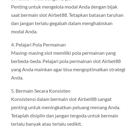
Penting untuk mengelola modal Anda dengan bijak
saat bermain slot Airbet88. Tetapkan batasan taruhan
dan jangan terlalu gegabah dalam menghabiskan
modal Anda.
4. Pelajari Pola Permainan
Masing-masing slot memiliki pola permainan yang
berbeda-beda. Pelajari pola permainan slot Airbet88
yang Anda mainkan agar bisa mengoptimalkan strategi
Anda.
5. Bermain Secara Konsisten
Konsistensi dalam bermain slot Airbet88 sangat
penting untuk meningkatkan peluang menang Anda.
Tetaplah disiplin dan jangan tergoda untuk bermain
terlalu banyak atau terlalu sedikit.