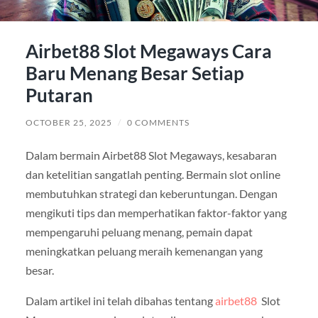
Airbet88 Slot Megaways Cara
Baru Menang Besar Setiap
Putaran
OCTOBER 25, 2025
/
0 COMMENTS
Dalam bermain Airbet88 Slot Megaways, kesabaran
dan ketelitian sangatlah penting. Bermain slot online
membutuhkan strategi dan keberuntungan. Dengan
mengikuti tips dan memperhatikan faktor-faktor yang
mempengaruhi peluang menang, pemain dapat
meningkatkan peluang meraih kemenangan yang
besar.
Dalam artikel ini telah dibahas tentang
airbet88
Slot