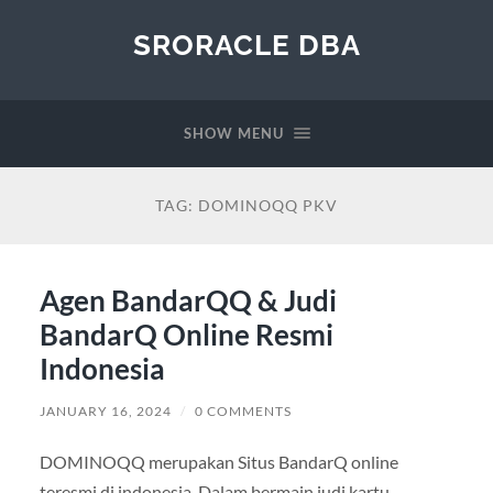
SRORACLE DBA
SHOW MENU
TAG:
DOMINOQQ PKV
Agen BandarQQ & Judi
BandarQ Online Resmi
Indonesia
JANUARY 16, 2024
/
0 COMMENTS
DOMINOQQ merupakan Situs BandarQ online
teresmi di indonesia. Dalam bermain judi kartu