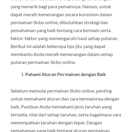
yang menarik bagi para pemainnya. Namun, untuk
dapat meraih kemenangan secara konsisten dalam
permainan Sicbo online, dibutuhkan strategi dan
pemahaman yang baik tentang cara bermain serta
faktor-faktor yang memengaruhi hasil setiap putaran.
Berikut ini adalah beberapa tips jitu yang dapat
membantu Anda meraih kemenangan dalam setiap
putaran permainan Sicbo online.
Pahami Aturan Permainan dengan Baik
Sebelum memulai permainan Sicbo online, penting
untuk memahami aturan dan cara bermainnya dengan
baik. Pastikan Anda memahami jenis taruhan yang
tersedia, nilai dari setiap taruhan, serta bagaimana cara
menempatkan taruhan dengan tepat. Dengan
pemahaman yang baik tentang aturan permainan,