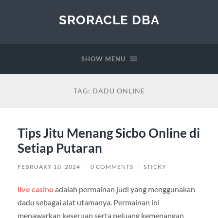
SRORACLE DBA
SHOW MENU
TAG:
DADU ONLINE
Tips Jitu Menang Sicbo Online di
Setiap Putaran
FEBRUARY 10, 2024
/
0 COMMENTS
/
STICKY
live casino
adalah permainan judi yang menggunakan
dadu sebagai alat utamanya. Permainan ini
menawarkan keseruan serta peluang kemenangan