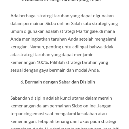
Ada berbagai strategi taruhan yang dapat digunakan
dalam permainan Sicbo online. Salah satu strategi yang
umum digunakan adalah strategi Martingale, di mana
Anda meningkatkan taruhan Anda setelah mengalami
kerugian. Namun, penting untuk diingat bahwa tidak
ada strategi taruhan yang dapat menjamin
kemenangan 100%. Pilihlah strategi taruhan yang
sesuai dengan gaya bermain dan modal Anda.
Bermain dengan Sabar dan Disiplin
Sabar dan disiplin adalah kunci utama dalam meraih
kemenangan dalam permainan Sicbo online. Jangan
terpancing emosi saat mengalami kekalahan atau
kemenangan. Tetaplah tenang dan fokus pada strategi
permainan Anda. Hindari membuat keputusan impulsif