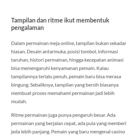
Tampilan dan ritme ikut membentuk
pengalaman
Dalam permainan meja online, tampilan bukan sekadar
hiasan. Desain antarmuka, posisi tombol, informasi
taruhan, histori permainan, hingga kecepatan animasi
bisa memengaruhi kenyamanan pemain. Kalau
tampilannya terlalu penuh, pemain baru bisa merasa
bingung. Sebaliknya, tampilan yang bersih biasanya
membuat proses memahami permainan jadi lebih
mudah.
Ritme permainan juga punya pengaruh besar. Ada
permainan yang berjalan cepat, ada pula yang memberi
jeda lebih panjang. Pemain yang baru mengenal casino