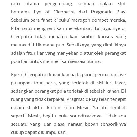
ratu utama pengembang kembali dalam slot
bernama Eye of Cleopatra dari Pragmatic Play.
Sebelum para fanatik ‘buku’ merogoh dompet mereka,
kita harus menghentikan mereka saat itu juga. Eye of
Cleopatra tidak menampilkan simbol khusus yang
meluas di titik mana pun. Sebaliknya, yang dimilikinya
adalah fitur liar yang menyebar, diatur oleh perangkat
pola liar, untuk memberikan sensasi utama.
Eye of Cleopatra dimainkan pada panel permainan five
gulungan, four baris, yang terletak di sisi kiri layar,
sedangkan perangkat pola terletak di sebelah kanan. Di
ruang yang tidak terpakai, Pragmatic Play telah terjepit
dalam struktur kolom kuno Mesir. Ya, itu terlihat
seperti Mesir, begitu pula soundtracknya. Tidak ada
sesuatu yang luar biasa, namun beban sensoriknya
cukup dapat dikumpulkan.