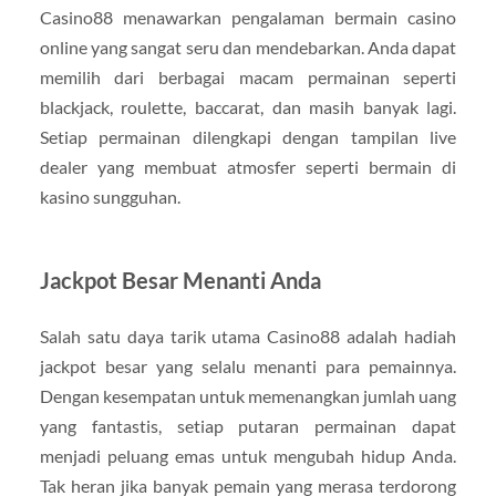
Casino88 menawarkan pengalaman bermain casino
online yang sangat seru dan mendebarkan. Anda dapat
memilih dari berbagai macam permainan seperti
blackjack, roulette, baccarat, dan masih banyak lagi.
Setiap permainan dilengkapi dengan tampilan live
dealer yang membuat atmosfer seperti bermain di
kasino sungguhan.
Jackpot Besar Menanti Anda
Salah satu daya tarik utama Casino88 adalah hadiah
jackpot besar yang selalu menanti para pemainnya.
Dengan kesempatan untuk memenangkan jumlah uang
yang fantastis, setiap putaran permainan dapat
menjadi peluang emas untuk mengubah hidup Anda.
Tak heran jika banyak pemain yang merasa terdorong