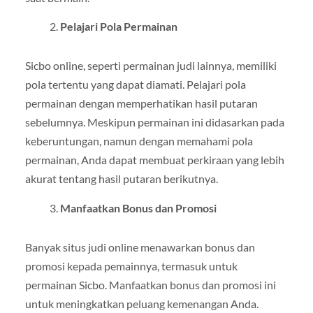
Pelajari Pola Permainan
Sicbo online, seperti permainan judi lainnya, memiliki
pola tertentu yang dapat diamati. Pelajari pola
permainan dengan memperhatikan hasil putaran
sebelumnya. Meskipun permainan ini didasarkan pada
keberuntungan, namun dengan memahami pola
permainan, Anda dapat membuat perkiraan yang lebih
akurat tentang hasil putaran berikutnya.
Manfaatkan Bonus dan Promosi
Banyak situs judi online menawarkan bonus dan
promosi kepada pemainnya, termasuk untuk
permainan Sicbo. Manfaatkan bonus dan promosi ini
untuk meningkatkan peluang kemenangan Anda.