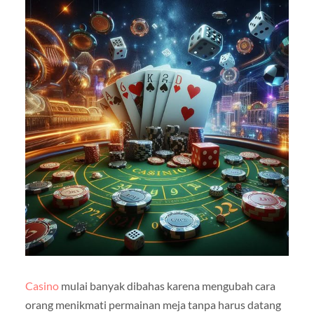
Casino
mulai banyak dibahas karena mengubah cara
orang menikmati permainan meja tanpa harus datang