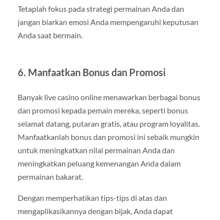
Tetaplah fokus pada strategi permainan Anda dan
jangan biarkan emosi Anda mempengaruhi keputusan
Anda saat bermain.
6. Manfaatkan Bonus dan Promosi
Banyak live casino online menawarkan berbagai bonus
dan promosi kepada pemain mereka, seperti bonus
selamat datang, putaran gratis, atau program loyalitas.
Manfaatkanlah bonus dan promosi ini sebaik mungkin
untuk meningkatkan nilai permainan Anda dan
meningkatkan peluang kemenangan Anda dalam
permainan bakarat.
Dengan memperhatikan tips-tips di atas dan
mengaplikasikannya dengan bijak, Anda dapat