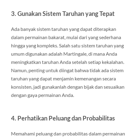
3. Gunakan Sistem Taruhan yang Tepat
Ada banyak sistem taruhan yang dapat diterapkan
dalam permainan bakarat, mulai dari yang sederhana
hingga yang kompleks. Salah satu sistem taruhan yang
umum digunakan adalah Martingale, di mana Anda
meningkatkan taruhan Anda setelah setiap kekalahan.
Namun, penting untuk diingat bahwa tidak ada sistem
taruhan yang dapat menjamin kemenangan secara
konsisten, jadi gunakanlah dengan bijak dan sesuaikan
dengan gaya permainan Anda.
4. Perhatikan Peluang dan Probabilitas
Memahami peluang dan probabilitas dalam permainan