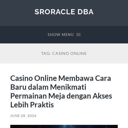
SRORACLE DBA
SHOW MENU
TAG:
CASINO ONLINE
Casino Online Membawa Cara
Baru dalam Menikmati
Permainan Meja dengan Akses
Lebih Praktis
JUNE 28, 2026