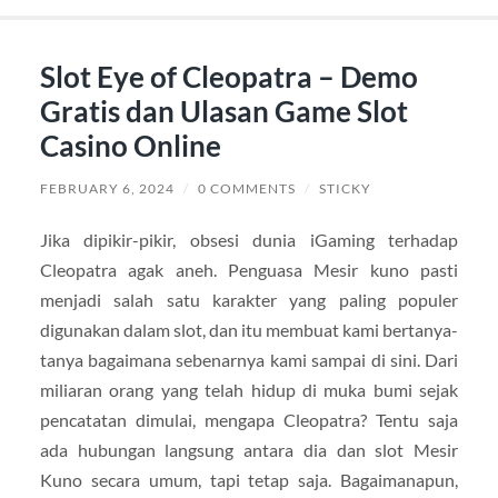
Slot Eye of Cleopatra – Demo
Gratis dan Ulasan Game Slot
Casino Online
FEBRUARY 6, 2024
/
0 COMMENTS
/
STICKY
Jika dipikir-pikir, obsesi dunia iGaming terhadap
Cleopatra agak aneh. Penguasa Mesir kuno pasti
menjadi salah satu karakter yang paling populer
digunakan dalam slot, dan itu membuat kami bertanya-
tanya bagaimana sebenarnya kami sampai di sini. Dari
miliaran orang yang telah hidup di muka bumi sejak
pencatatan dimulai, mengapa Cleopatra? Tentu saja
ada hubungan langsung antara dia dan slot Mesir
Kuno secara umum, tapi tetap saja. Bagaimanapun,