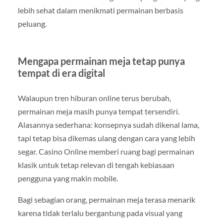
lebih sehat dalam menikmati permainan berbasis
peluang.
Mengapa permainan meja tetap punya
tempat di era digital
Walaupun tren hiburan online terus berubah,
permainan meja masih punya tempat tersendiri.
Alasannya sederhana: konsepnya sudah dikenal lama,
tapi tetap bisa dikemas ulang dengan cara yang lebih
segar. Casino Online memberi ruang bagi permainan
klasik untuk tetap relevan di tengah kebiasaan
pengguna yang makin mobile.
Bagi sebagian orang, permainan meja terasa menarik
karena tidak terlalu bergantung pada visual yang