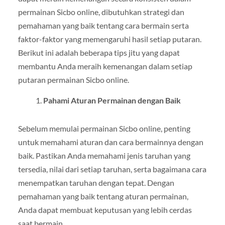
permainan Sicbo online, dibutuhkan strategi dan
pemahaman yang baik tentang cara bermain serta
faktor-faktor yang memengaruhi hasil setiap putaran.
Berikut ini adalah beberapa tips jitu yang dapat
membantu Anda meraih kemenangan dalam setiap
putaran permainan Sicbo online.
Pahami Aturan Permainan dengan Baik
Sebelum memulai permainan Sicbo online, penting
untuk memahami aturan dan cara bermainnya dengan
baik. Pastikan Anda memahami jenis taruhan yang
tersedia, nilai dari setiap taruhan, serta bagaimana cara
menempatkan taruhan dengan tepat. Dengan
pemahaman yang baik tentang aturan permainan,
Anda dapat membuat keputusan yang lebih cerdas
saat bermain.