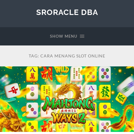
SRORACLE DBA
SHOW MENU
TAG:
CARA MENANG SLOT ONLINE