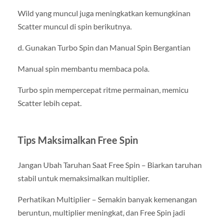
Wild yang muncul juga meningkatkan kemungkinan
Scatter muncul di spin berikutnya.
d. Gunakan Turbo Spin dan Manual Spin Bergantian
Manual spin membantu membaca pola.
Turbo spin mempercepat ritme permainan, memicu
Scatter lebih cepat.
Tips Maksimalkan Free Spin
Jangan Ubah Taruhan Saat Free Spin – Biarkan taruhan
stabil untuk memaksimalkan multiplier.
Perhatikan Multiplier – Semakin banyak kemenangan
beruntun, multiplier meningkat, dan Free Spin jadi