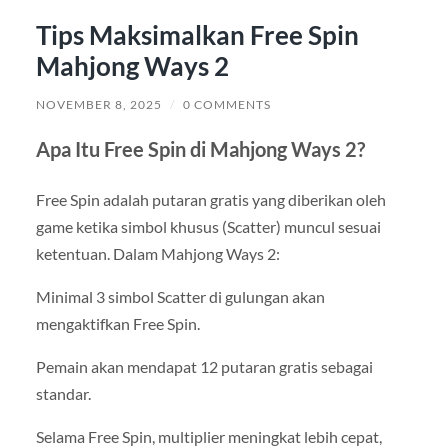
Tips Maksimalkan Free Spin
Mahjong Ways 2
NOVEMBER 8, 2025
/
0 COMMENTS
Apa Itu Free Spin di Mahjong Ways 2?
Free Spin adalah putaran gratis yang diberikan oleh
game ketika simbol khusus (Scatter) muncul sesuai
ketentuan. Dalam Mahjong Ways 2:
Minimal 3 simbol Scatter di gulungan akan
mengaktifkan Free Spin.
Pemain akan mendapat 12 putaran gratis sebagai
standar.
Selama Free Spin, multiplier meningkat lebih cepat,