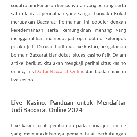
sudah alami kenaikan kemashyuran yang penting, serta
satu diantara permainan yang sangat banyak disukai
merupakan Baccarat. Permainan ini populer dengan
kesederhanaan serta kemungkinan menang yang
menggairahkan, membuat jadi opsi idola di kelompok
pelaku judi. Dengan hadirnya live kasino, pengalaman
bermain Baccarat kian dekati situasi casino fisik. Dalam
artikel berikut, kita akan mengkaji perihal situs kasino
online, link
Daftar Baccarat Online
dan faedah main di
live kasino.
Live Kasino: Panduan untuk Mendaftar
Judi Baccarat Online 2024
Live kasino ialah pembaruan pada dunia judi online
yang memungkinkannya pemain buat berhubungan