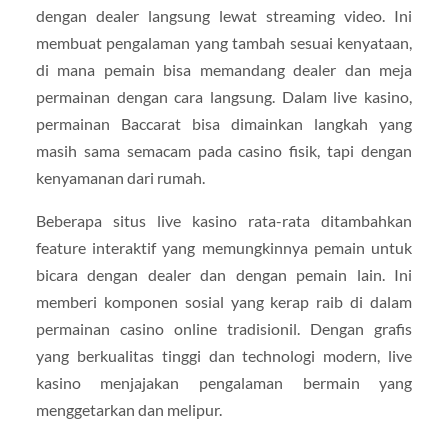
dengan dealer langsung lewat streaming video. Ini
membuat pengalaman yang tambah sesuai kenyataan,
di mana pemain bisa memandang dealer dan meja
permainan dengan cara langsung. Dalam live kasino,
permainan Baccarat bisa dimainkan langkah yang
masih sama semacam pada casino fisik, tapi dengan
kenyamanan dari rumah.
Beberapa situs live kasino rata-rata ditambahkan
feature interaktif yang memungkinnya pemain untuk
bicara dengan dealer dan dengan pemain lain. Ini
memberi komponen sosial yang kerap raib di dalam
permainan casino online tradisionil. Dengan grafis
yang berkualitas tinggi dan technologi modern, live
kasino menjajakan pengalaman bermain yang
menggetarkan dan melipur.