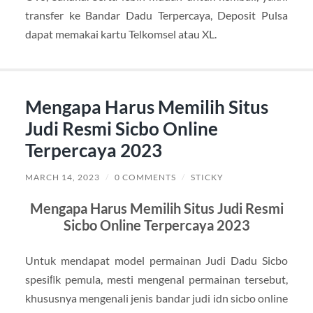
transfer ke Bandar Dadu Terpercaya, Deposit Pulsa
dapat memakai kartu Telkomsel atau XL.
Mengapa Harus Memilih Situs
Judi Resmi Sicbo Online
Terpercaya 2023
MARCH 14, 2023
/
0 COMMENTS
/
STICKY
Mengapa Harus Memilih Situs Judi Resmi
Sicbo Online Terpercaya 2023
Untuk mendapat model permainan Judi Dadu Sicbo
spesiﬁk pemula, mesti mengenal permainan tersebut,
khususnya mengenali jenis bandar judi idn sicbo online