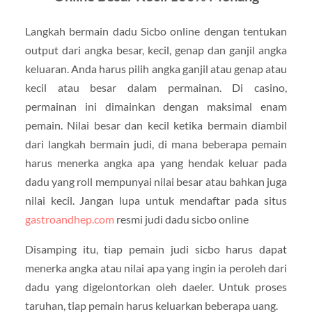
Langkah bermain dadu Sicbo online dengan tentukan
output dari angka besar, kecil, genap dan ganjil angka
keluaran. Anda harus pilih angka ganjil atau genap atau
kecil atau besar dalam permainan. Di casino,
permainan ini dimainkan dengan maksimal enam
pemain. Nilai besar dan kecil ketika bermain diambil
dari langkah bermain judi, di mana beberapa pemain
harus menerka angka apa yang hendak keluar pada
dadu yang roll mempunyai nilai besar atau bahkan juga
nilai kecil. Jangan lupa untuk mendaftar pada situs
gastroandhep.com
resmi judi dadu sicbo online
Disamping itu, tiap pemain judi sicbo harus dapat
menerka angka atau nilai apa yang ingin ia peroleh dari
dadu yang digelontorkan oleh daeler. Untuk proses
taruhan, tiap pemain harus keluarkan beberapa uang.