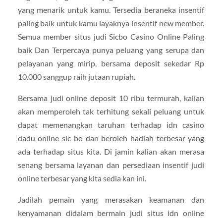
yang menarik untuk kamu. Tersedia beraneka insentif
paling baik untuk kamu layaknya insentif new member.
Semua member situs judi Sicbo Casino Online Paling
baik Dan Terpercaya punya peluang yang serupa dan
pelayanan yang mirip, bersama deposit sekedar Rp
10.000 sanggup raih jutaan rupiah.
Bersama judi online deposit 10 ribu termurah, kalian
akan memperoleh tak terhitung sekali peluang untuk
dapat memenangkan taruhan terhadap idn casino
dadu online sic bo dan beroleh hadiah terbesar yang
ada terhadap situs kita. Di jamin kalian akan merasa
senang bersama layanan dan persediaan insentif judi
online terbesar yang kita sedia kan ini.
Jadilah pemain yang merasakan keamanan dan
kenyamanan didalam bermain judi situs idn online